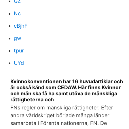
GZ
Nc
cBjhF
gw
tpur
UYd
Kvinnokonventionen har 16 huvudartiklar och
är också känd som CEDAW. Här finns Kvinnor
och män ska få ha samt utöva de mänskliga
rättigheterna och
FNs regler om mänskliga rättigheter. Efter
andra världskriget började många länder
samarbeta i Förenta nationerna, FN. De