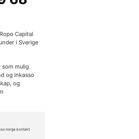
 Ropo Capital
under i Sverige
t som mulig.
nd og inkasso
skap, og
om