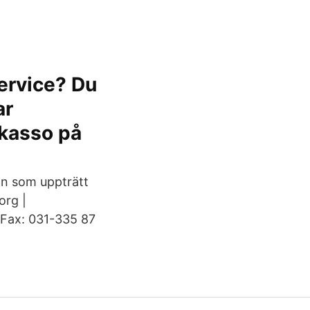
ervice? Du
ar
nkasso på
män som uppträtt
org |
| Fax: 031-335 87