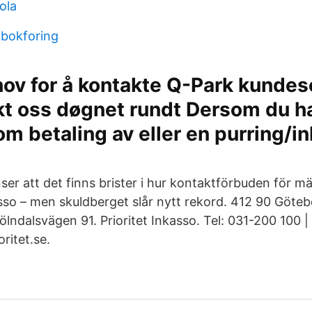
ola
 bokforing
ov for å kontakte Q-Park kundes
kt oss døgnet rundt Dersom du h
m betaling av eller en purring/i
ser att det finns brister i hur kontaktförbuden för 
nkasso – men skuldberget slår nytt rekord. 412 90 Göteb
lndalsvägen 91. Prioritet Inkasso. Tel: 031-200 100 
ritet.se.