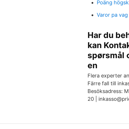
Poäng högsk
Varor pa vag
Har du beh
kan Konta
spørsmål o
en
Flera experter an
Färre fall till i
Besöksadress: Mö
20 | inkasso@prio