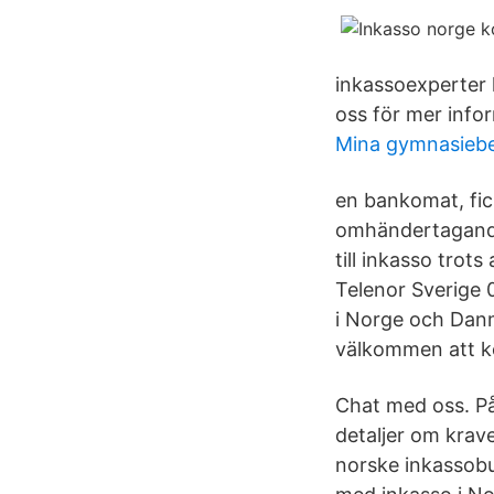
inkassoexperter h
oss för mer info
Mina gymnasieb
en bankomat, fi
omhändertagande
till inkasso trots
Telenor Sverige 
i Norge och Danm
välkommen att ko
Chat med oss. På
detaljer om krave
norske inkassobu