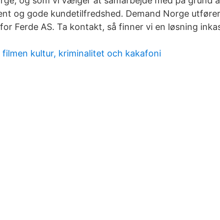
rge, og som vi vælger at samarbejde med på grund a
ent og gode kundetilfredshed. Demand Norge utføre
for Ferde AS. Ta kontakt, så finner vi en løsning ink
ilmen kultur, kriminalitet och kakafoni