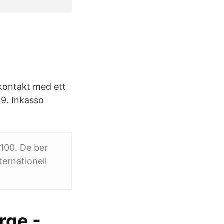
 kontakt med ett
29. Inkasso
100. De ber
ernationell
rge -