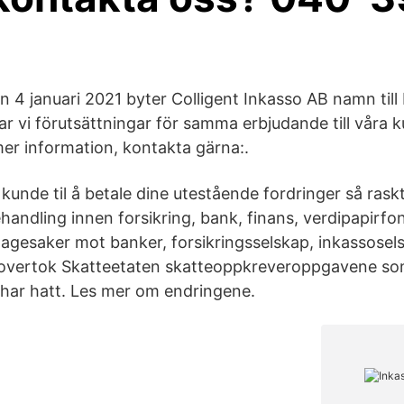
 4 januari 2021 byter Colligent Inkasso AB namn till
 vi förutsättningar för samma erbjudande till våra k
er information, kontakta gärna:.
 kunde til å betale dine utestående fordringer så rask
handling innen forsikring, bank, finans, verdipapirfo
agesaker mot banker, forsikringsselskap, inkassosel
vertok Skatteetaten skatteoppkreveroppgavene s
har hatt. Les mer om endringene.