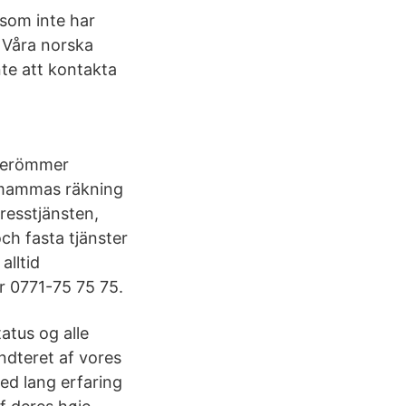
 som inte har
. Våra norska
nte att kontakta
 berömmer
 mammas räkning
Presstjänsten,
ch fasta tjänster
alltid
r 0771-75 75 75.
atus og alle
åndteret af vores
ed lang erfaring