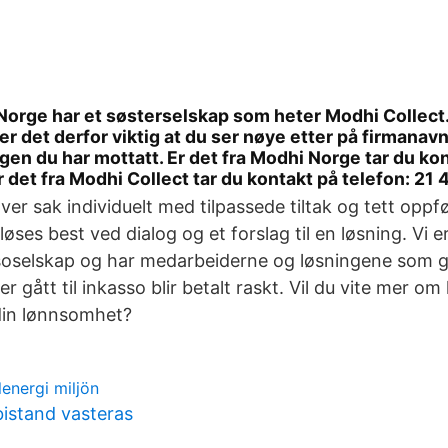
Norge har et søsterselskap som heter Modhi Collect.
er det derfor viktig at du ser nøye etter på firmanavn
en du har mottatt. Er det fra Modhi Norge tar du kon
r det fra Modhi Collect tar du kontakt på telefon: 21 
ver sak individuelt med tilpassede tiltak og tett oppf
øses best ved dialog og et forslag til en løsning. Vi 
soselskap og har medarbeiderne og løsningene som gj
r gått til inkasso blir betalt raskt. Vil du vite mer o
din lønnsomhet?
energi miljön
istand vasteras