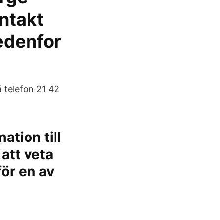
ntakt
edenfor
å telefon 21 42
ation till
att veta
för en av