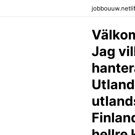
jobbouuw.netli
Välkom
Jag vil
hanter
Utland
utland
Finland
hellre