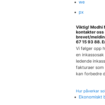
we
px
Viktig! Modhi 
kontakter oss 
brevet/melding
67 15 93 88. E
Vi følger opp h
en inkassosak l
ledende inkas
fakturaer som e
kan forbedre 
Hur påverkar sol
Ekonomiskt b