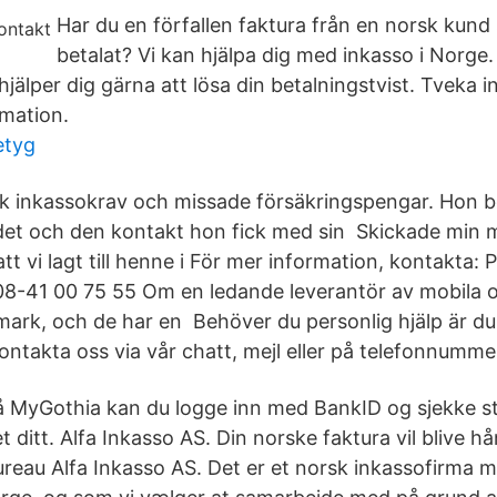
Har du en förfallen faktura från en norsk kund
betalat? Vi kan hjälpa dig med inkasso i Norge
jälper dig gärna att lösa din betalningstvist. Tveka i
rmation.
etyg
ck inkassokrav och missade försäkringspengar. Hon
t och den kontakt hon fick med sin Skickade min
 att vi lagt till henne i För mer information, kontakta: 
08-41 00 75 55 Om en ledande leverantör av mobila o
ark, och de har en Behöver du personlig hjälp är du 
ntakta oss via vår chatt, mejl eller på telefonnumme
 MyGothia kan du logge inn med BankID og sjekke st
t ditt. Alfa Inkasso AS. Din norske faktura vil blive h
reau Alfa Inkasso AS. Det er et norsk inkassofirma m