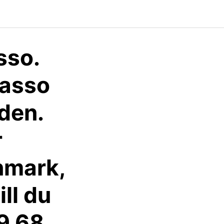
sso.
kasso
den.
r
nmark,
ll du
9 68