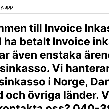
fy.app
men till Invoice Inka
l ha betalt Invoice in
ar även enstaka ären
sinkasso. Vi hantera
sinkasso i Norge, Da
 och övriga länder. Vi
 kontakta oss? 040-3