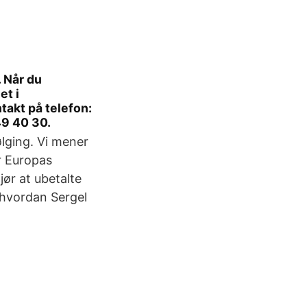
 Når du
et i
takt på telefon:
49 40 30.
ølging. Vi mener
er Europas
ør at ubetalte
m hvordan Sergel